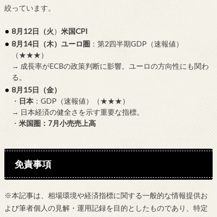
絞っています。
8月12日（火
）
米国CPI
8月14日（木）
ユーロ圏
：第2四半期GDP（速報値）
（★★★）
→ 成長率がECBの政策判断に影響。ユーロの方向性にも関わ
る。
8月15日（金）
・
日本
：GDP（速報値）（★★★）
→ 日本経済の健全さを示す重要な指標。
・
米国圏：7月小売売上高
免責事項
※本記事は、相場環境や経済指標に関する一般的な情報提供お
よび筆者個人の見解・運用記録を目的としたものであり、特定