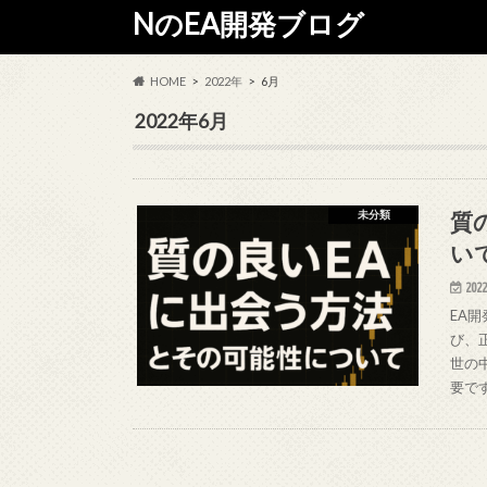
NのEA開発ブログ
HOME
2022年
6月
2022年6月
質
未分類
い
2022
EA
び、
世の
要です