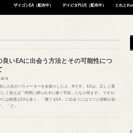
ザイゴンEA（配布中）
デイピタPLUS（配布中）
とれとれα
の良いEAに出会う方法とその可能性につ
て
.06.16
開発に人生のパラメーターを全振りした人、Nです。 EAは、正しく選
正しく使えば「時間に縛られずに稼ぐ手段」になり得ます。 ですが、
中には粗悪なEAも多く、「勝てるEA」に出会うにはコツと経験が必
。 「ど…