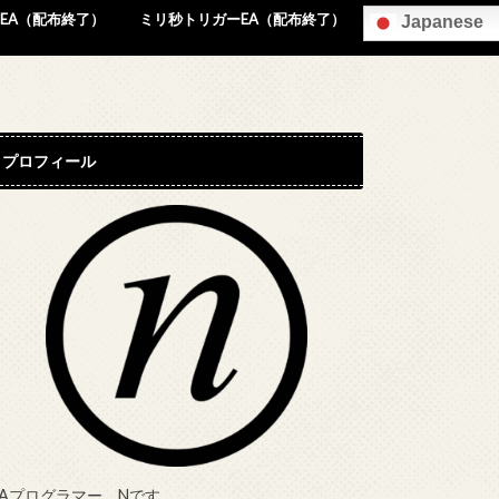
EA（配布終了）
ミリ秒トリガーEA（配布終了）
Japanese
プロフィール
EAプログラマー、Nです。