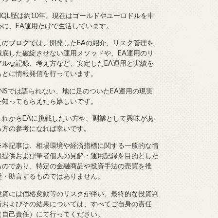
MQL歴は約10年。現在はゴールドやユーロドルを中
心に、EA運用だけで生活しています。
このブログでは、開発したEAの紹介、リスク管理を
徹底した破綻させない運用メソッドや、EA運用のリ
アルな記録、考え方など、安定したEA運用と実績を
もとに情報発信を行っています。
SNSでは語られない、地に足のついたEA運用の現実
を知ってもらえたら嬉しいです。
これからEAに挑戦したい方や、副業として興味があ
る方の参考になれば幸いです。
※本記事は、相場環境や経済指標に関する一般的な情
報提供および筆者個人の見解・運用記録を目的とした
ものであり、特定の金融商品や投資手法の売買を推
奨・助言するものではありません。
投資には価格変動等のリスクが伴い、最終的な投資判
断およびその結果については、すべてご自身の責任
（自己責任）にて行ってください。