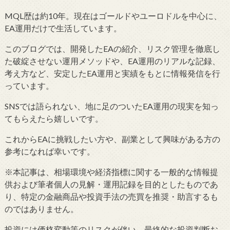
MQL歴は約10年。現在はゴールドやユーロドルを中心に、
EA運用だけで生活しています。
このブログでは、開発したEAの紹介、リスク管理を徹底し
た破綻させない運用メソッドや、EA運用のリアルな記録、
考え方など、安定したEA運用と実績をもとに情報発信を行
っています。
SNSでは語られない、地に足のついたEA運用の現実を知っ
てもらえたら嬉しいです。
これからEAに挑戦したい方や、副業として興味がある方の
参考になれば幸いです。
※本記事は、相場環境や経済指標に関する一般的な情報提
供および筆者個人の見解・運用記録を目的としたものであ
り、特定の金融商品や投資手法の売買を推奨・助言するも
のではありません。
投資には価格変動等のリスクが伴い、最終的な投資判断お