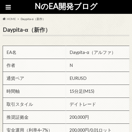
NのEA開発ブログ
HOME
Daypita-α（新作）
Daypita-α（新作）
EA名
Daypita-α（アルファ）
作者
N
通貨ペア
EURUSD
時間軸
15分足(M15)
取引スタイル
デイトレード
推奨証拠金
200,000円
安全運用（利率4~7%）
200,000円/0.01ロット